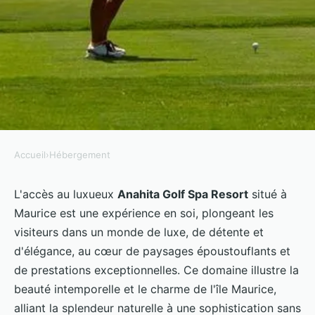
Accueil
›
Hébergement
HÉBERGEMENT
Comment accéder au domaine
L'accès au luxueux
Anahita Golf Spa Resort
situé à
Maurice est une expérience en soi, plongeant les
d'Anahita ?
visiteurs dans un monde de luxe, de détente et
d'élégance, au cœur de paysages époustouflants et
Naël
•
24 octobre 2023
•
3 min de lecture
de prestations exceptionnelles. Ce domaine illustre la
beauté intemporelle et le charme de l'île Maurice,
alliant la splendeur naturelle à une sophistication sans