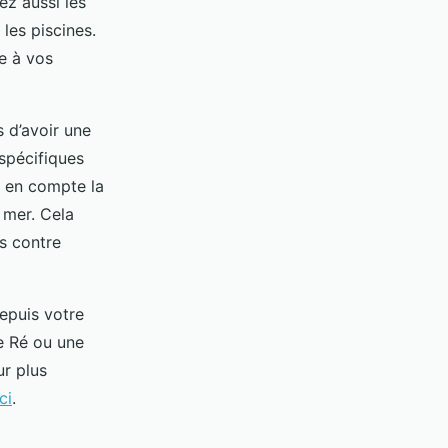
ez aussi les
les piscines.
me à vos
 d’avoir une
spécifiques
z en compte la
 mer. Cela
s contre
epuis votre
e Ré ou une
ur plus
ici
.