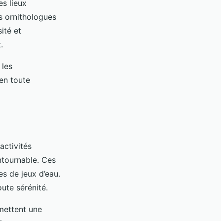
es lieux
es ornithologues
ité et
.
 les
 en toute
activités
ntournable. Ces
s de jeux d’eau.
ute sérénité.
ettent une