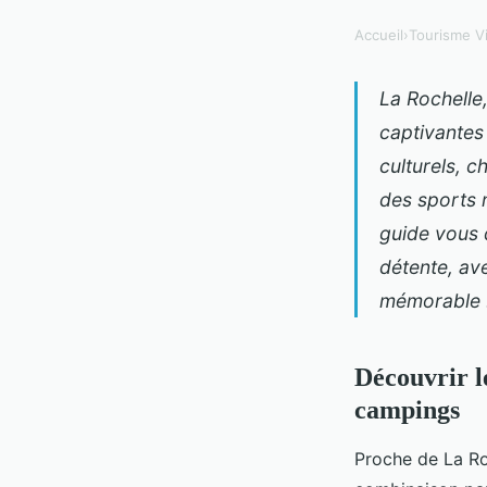
Accueil
›
Tourisme Vi
La Rochelle,
captivantes
culturels, 
des sports n
guide vous d
détente, av
mémorable 
Découvrir le
campings
Proche de La Ro