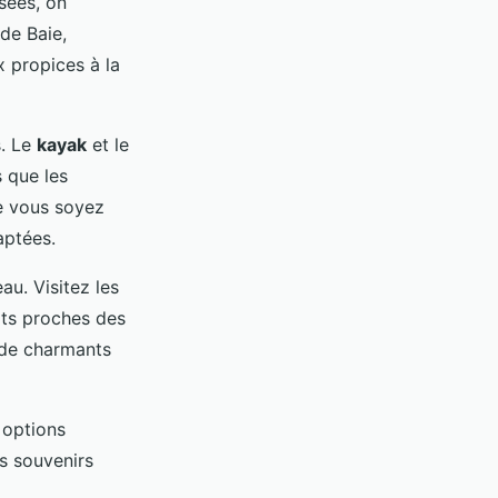
isées, on
 de Baie,
x propices à la
s. Le
kayak
et le
s que les
ue vous soyez
aptées.
u. Visitez les
orts proches des
 de charmants
 options
s souvenirs