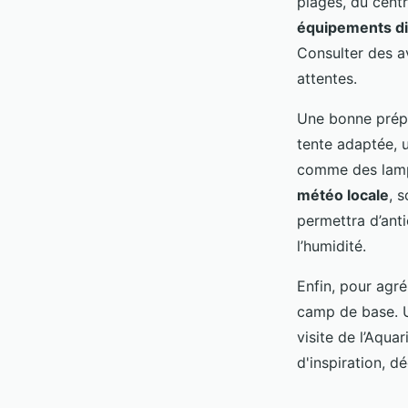
plages, du centr
équipements di
Consulter des av
attentes.
Une bonne prépa
tente adaptée, 
comme des lampe
météo locale
, 
permettra d’ant
l’humidité.
Enfin, pour agré
camp de base. U
visite de l’Aqua
d'inspiration, 