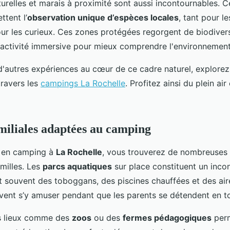
urelles et marais à proximité sont aussi incontournables. C
tent l’
observation unique d’espèces locales
, tant pour l
ur les curieux. Ces zones protégées regorgent de biodivers
 activité immersive pour mieux comprendre l'environnement
d'autres expériences au cœur de ce cadre naturel, explorez
travers les
campings La Rochelle
. Profitez ainsi du plein air
amiliales adaptées au camping
r en camping à
La Rochelle
, vous trouverez de nombreuses 
milles. Les
parcs aquatiques
sur place constituent un inco
t souvent des toboggans, des piscines chauffées et des aire
vent s’y amuser pendant que les parents se détendent en to
es lieux comme des
zoos
ou des
fermes pédagogiques
perm