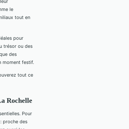
leur
mme le
miliaux tout en
idéales pour
u trésor ou des
 que des
n moment festif.
rouverez tout ce
La Rochelle
ntielles. Pour
: proche des