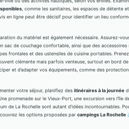
e-ville ou des activités nautiques, selon vos envies. Examin
sponibles
, comme les sanitaires, les espaces de détente et 
is en ligne peut être décisif pour identifier un lieu confor
ration du matériel est également nécessaire. Assurez-vous
un sac de couchage confortable, ainsi que des accessoires 
s frontales et des ustensiles de cuisine portables. Prene
souvent clémente mais parfois venteuse, surtout en bord de
iciper et d’adapter vos équipements, comme des protection
menter votre séjour, planifiez des
itinéraires à la journée
d
ne promenade sur le Vieux-Port, une excursion vers l’île d
rium de La Rochelle sont autant d’idées incontournables. Po
découvrez les options proposées par
campings La Rochelle