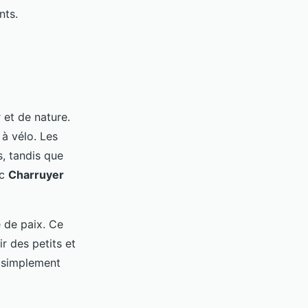
nts.
 et de nature.
 à vélo. Les
s, tandis que
rc
Charruyer
e de paix. Ce
r des petits et
 simplement