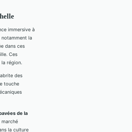
helle
ence immersive à
, notamment la
tée dans ces
lle. Ces
la région.
 abrite des
ne touche
écaniques
 pavées de la
e marché
ans la culture