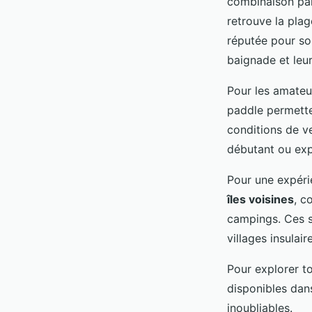
combinaison par
retrouve la plag
réputée pour so
baignade et leur
Pour les amateu
paddle permetten
conditions de v
débutant ou exp
Pour une expéri
îles voisines
, c
campings. Ces s
villages insulair
Pour explorer to
disponibles dan
inoubliables.