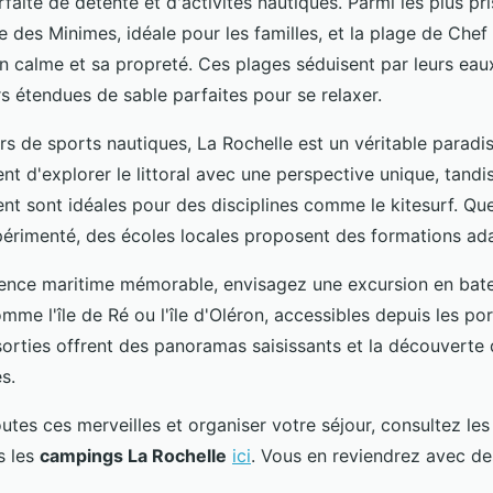
faite de détente et d'activités nautiques. Parmi les
plus pr
e des Minimes, idéale pour les familles, et la plage de Chef
n calme et sa propreté. Ces plages séduisent par leurs eau
s étendues de sable parfaites pour se relaxer.
rs de sports nautiques, La Rochelle est un véritable paradi
t d'explorer le littoral avec une perspective unique, tandi
ent sont idéales pour des disciplines comme le kitesurf. Q
érimenté, des écoles locales proposent des formations ad
ence maritime mémorable, envisagez une excursion en batea
omme l'île de Ré ou l'île d'Oléron, accessibles depuis les p
orties offrent des panoramas saisissants et la découverte
es.
utes ces merveilles et organiser votre séjour, consultez les
s les
campings La Rochelle
ici
. Vous en reviendrez avec de