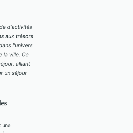
de d'activités
es aux trésors
dans l'univers
 la ville. Ce
jour, alliant
r un séjour
des
t une