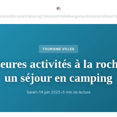
Valise
Bon plan
Camping
Croisière
Gite
Hébergement
Hotellerie
Road tr
TOURISME VILLES
eures activités à la roc
un séjour en camping
Sarah
•
14 juin 2025
•
5 min de lecture