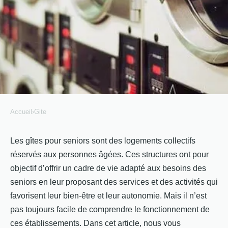
Accueil
›
Gite
GITE
Qu'est-ce qu'un gîte pour
Les gîtes pour seniors sont des logements collectifs
réservés aux personnes âgées. Ces structures ont pour
seniors ? Tout ce qu'il faut
objectif d’offrir un cadre de vie adapté aux besoins des
savoir !
seniors en leur proposant des services et des activités qui
favorisent leur bien-être et leur autonomie. Mais il n’est
Naël
•
10 février 2022
•
3 min de lecture
pas toujours facile de comprendre le fonctionnement de
ces établissements. Dans cet article, nous vous